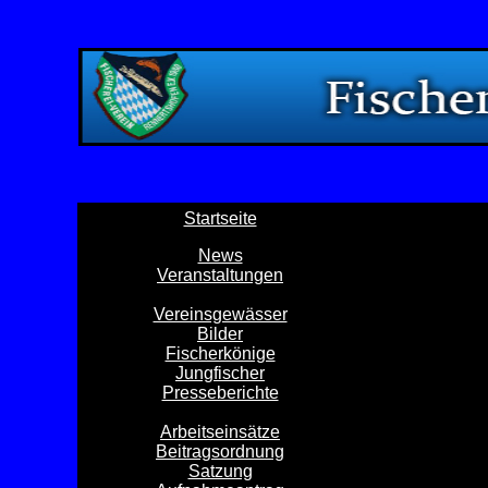
Startseite
News
Veranstaltungen
Vereinsgewässer
Bilder
Fischerkönige
Jungfischer
Presseberichte
Arbeitseinsätze
Beitragsordnung
Satzung